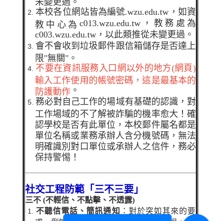
未變更過。
本校各位網站皆為編號
.wzu.edu.tw
，如資
c013.wzu.edu.tw
，教務處為
教中心為
c003.wzu.edu.tw
，以此類推從未變更過。
會不會收到垃圾郵件跟信箱儲存是否達上
限"無關"。
不要在資訊服務入口網以外的地方(網頁)
輸入工作使用的帳號密碼，這是最基本的
。
防護動作
務必對自己工作的場域有基礎的認識，對
工作場域的不了解被詐騙的機率愈大！確
認學校是否有此單位，本校郵件屬名都是
單位名稱或業務承辦人含分機號碼，無法
明確識別對口單位或承辦人之信件，務必
保持警惕！
社交工程防範「三不三要」
三不 (不輕信、不點擊、不透露)
不聽信電話、簡訊通知
：對於突如其來的要