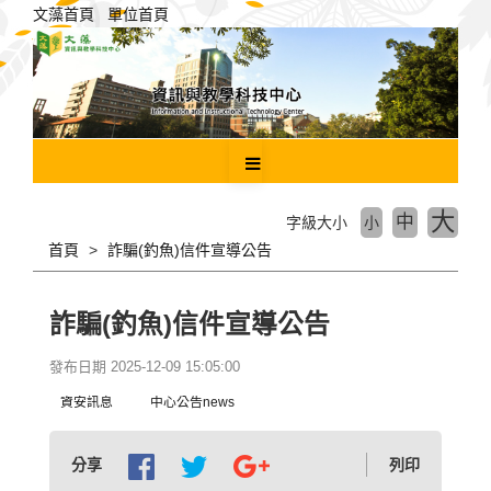
跳
文藻首頁
單位首頁
到
主
要
內
容
區
塊
大
中
字級大小
小
首頁
詐騙(釣魚)信件宣導公告
詐騙(釣魚)信件宣導公告
發布日期 2025-12-09 15:05:00
資安訊息
中心公告news
分享
列印