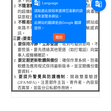
求，例如要求提供個資或匯款，保持警惕。
g_translate
g_translate
Language
不隨意點擊連結或附件
：對可疑郵件、訊息中
請點選此按鈕來選擇您喜歡的語
的超連結和附件，不要輕易開啟，以防病毒或
言來瀏覽本網站。
惡意程式。
不輕易透露個人資料
：不要在不確定的網站或
此網站的翻譯是由
Google 翻譯
來路不明的訊息中輸入帳號、密碼等敏感資
提供。
訊。
關閉
三要 (要查證、要更新、要警覺)
要保持冷靜，立即查證
：收到可疑訊息時，不
要慌張，要先透過其他管道（如打電話）向當
事人或機構確認。
要定期更新軟體與備份
：確保作業系統、防毒
軟體及應用程式保持最新版本，並定期備份重
要資料。
要提升警覺與防護機制
：開啟雙重驗證
(2FA/MFA)，注意郵件主旨、寄件者、內容是
否異常，並區分公私郵件用途。