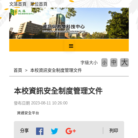
跳
文藻首頁
單位首頁
到
主
要
內
容
區
塊
大
中
字級大小
小
首頁
本校資訊安全制度管理文件
本校資訊安全制度管理文件
發布日期 2023-08-11 10:26:00
資通安全平台
分享
列印