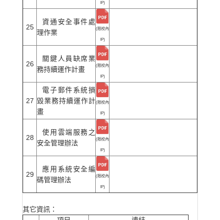
IP)
資通安全事件處
25
(限校內
理作業
IP)
關鍵人員缺席業
26
(限校內
務持續運作計畫
IP)
電子郵件系統損
27
毀業務持續運作計
(限校內
畫
IP)
使用雲端服務之
28
(限校內
安全管理辦法
IP)
應用系統安全編
29
(限校內
碼管理辦法
IP)
其它資訊：