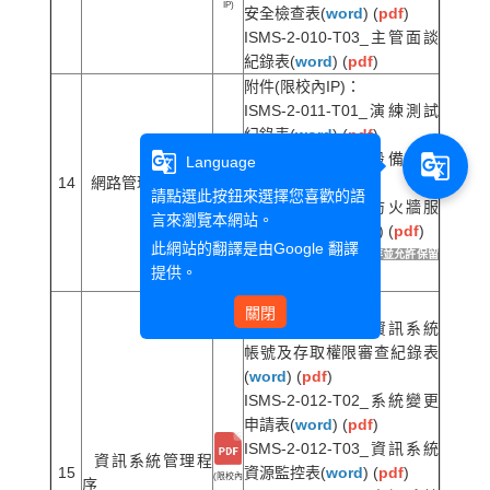
IP)
安全檢查表(
word
) (
pdf
)
ISMS-2-010-T03_主管面談
紀錄表(
word
) (
pdf
)
附件(限校內IP)：
ISMS-2-011-T01_演練測試
紀錄表(
word
) (
pdf
)
g_translate
ISMS-2-011-T02_設備檢視
g_translate
Language
14
網路管理程序
紀錄表(
word
) (
pdf
)
(限校內
請點選此按鈕來選擇您喜歡的語
ISMS-2-011-T03_防火牆服
IP)
言來瀏覽本網站。
務異動申請單(
word
) (
pdf
)
此網站的翻譯是由
Google 翻譯
註：word檔按滑鼠右鍵另存並允許保留
提供。
方可下載
附件(限校內IP)：
關閉
ISMS-2-012-T01_資訊系統
帳號及存取權限審查紀錄表
(
word
) (
pdf
)
ISMS-2-012-T02_系統變更
申請表(
word
) (
pdf
)
ISMS-2-012-T03_資訊系統
資訊系統管理程
15
資源監控表(
word
) (
pdf
)
(限校內
序