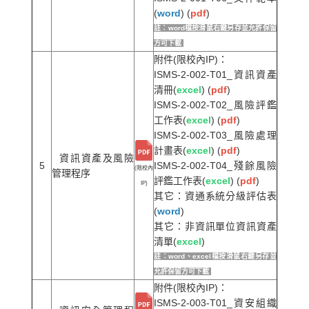
(
word
) (
pdf
)
註：word檔按滑鼠右鍵另存並允許保留
方可下載
附件(限校內IP)：
ISMS-2-002-T01_資訊資產
清冊(
excel
) (
pdf
)
ISMS-2-002-T02_風險評鑑
工作表(
excel
) (
pdf
)
ISMS-2-002-T03_風險處理
計畫表(
excel
) (
pdf
)
資訊資產及風險
5
ISMS-2-002-T04_殘餘風險
(限校內
管理程序
評鑑工作表(
excel
) (
pdf
)
IP)
其它：資通系統分級評估表
(
word
)
其它：非資訊單位資訊資產
清單(
excel
)
註：word、excel檔按滑鼠右鍵另存並
允許保留方可下載
附件(限校內IP)：
ISMS-2-003-T01_資安組織