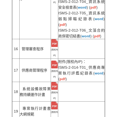
ISMS-2-012-T04_資訊系統
IP)
安全檢查表(
word
) (
pdf
)
ISMS-2-012-T05_資訊系統
弱點掃瞄紀錄表(
word
)
(
pdf
)
ISMS-2-012-T06_文藻合約
商保密切結書(
word
) (
pdf
)
16
管理審查程序
(限校內
IP)
附件(限校內IP)：
ISMS-2-014-T01_供應商專
17
供應商管理程序
(限校內
案執行評鑑紀錄表(
word
)
IP)
(
pdf
)
系統設備故障業
18
(限校內
務持續運作計畫
IP)
專案執行計畫書
19
(限校內
大綱規範