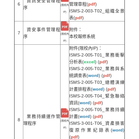
資訊安全管理程
6
管理章程(
pdf
)
(限校內
序
ISMS-2-003-T02_組織全景
IP)
表(
pdf
)
資安事件管理程
附件：
7
(限校內
序
本校報修系統
IP)
附件(限校內IP)：
ISMS-2-005-T01_業務衝擊
分析表(
excel
) (
pdf
)
ISMS-2-005-T02_業務與系
統調查表(
word
) (
pdf
)
ISMS-2-005-T03_總體演練
計畫排程表(
word
) (
pdf
)
ISMS-2-005-T04_緊急聯絡
資訊(
word
) (
pdf
)
ISMS-2-005-T05_業務持續
業務持續運作管
計畫(
word
) (
pdf
)
8
(限校內
理程序
ISMS-3-001-T06_資產損害
IP)
復原作業紀錄表(
word
)
(
pdf
)