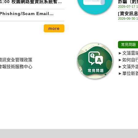
8/2 21:00 校園網路暨資訊系統暫停
詐騙（釣魚
2026-07-17 1
ormation Systems
Awarene
hing/Scam Email
[資安訊息
2026-06-30 1
more
常見問題
►
文藻雲
資訊安全管理政策
►
如何自
會報技術服務中心
►
文藻外
►
單位新