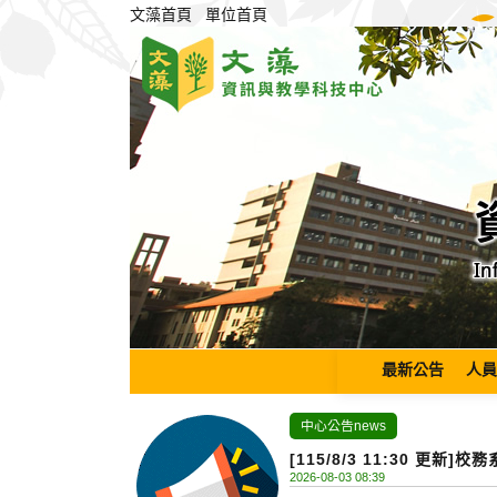
跳
文藻首頁
單位首頁
到
主
要
內
容
區
塊
最新公告
人員
中心公告news
[115/8/3 11:30 更新
2026-08-03 08:39
已恢復正常服務