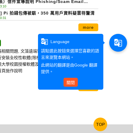
）信件宣導說明 Phishing/Scam Email
3:10
ss Notice
] Pi 拍錢包傳被駭，350 萬用戶資料疑雲待釐清
0:31
more
g_translate
g_translate
Language
請點選此按鈕來選擇您喜歡的語
端相關問題
,
文藻遠端電腦系統使用說明
言來瀏覽本網站。
行安裝全校性軟體(限校內使用)
語大學校園授權軟體及共享軟體下載專區使用方式
此網站的翻譯是由
Google 翻譯
首頁施作說明
提供。
關閉
more
TOP