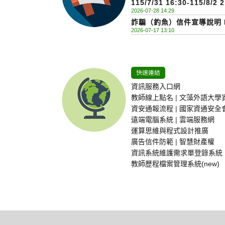
115/7/31 16:30-115/
2026-07-28 14:29
服務公告(Network and Inf
詐騙（釣魚）信件宣導說明 Phis
Suspension Notice)
2026-07-17 13:10
Awareness Notice
快速連結
資訊服務入口網
教師線上點名
|
文藻外語大學
資安通報流程
|
國家資通安全
遠端電腦系統
|
雲端服務網
運算思維與程式設計推廣
廣告信件防範
|
智慧財產權
資訊系統維護需求單登錄系統
教師歷程檔案管理系統(new)