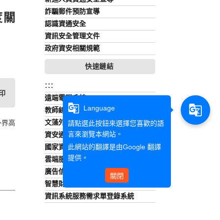
詐騙郵件預防宣導
度關
認識資通安全
資訊安全管理文件
政府資安相關規範
快速鏈結
:::
印
遠端電腦系統
g_translate
g_translate
Language
教師線上點名
文藻外語大學資訊安全管理政策
外界高
請點選此按鈕來選擇您喜歡的語
言來瀏覽本網站。
資安通報流程
此網站的翻譯是由
Google 翻譯
國家資通安全會報技術服務中心
提供。
雲端服務網
廣告信件防範
關閉
智慧財產權
資訊系統服務需求單登錄系統