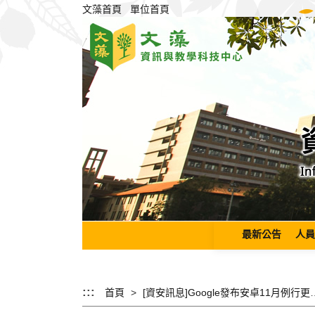
跳
文藻首頁
單位首頁
到
主
要
內
容
區
塊
最新公告
人員
:::
首頁
[資安訊息]Google發布安卓11月